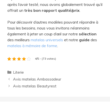
après l’avoir testé, nous avons globalement trouvé qu’il
offrait un
très bon rapport qualité/prix
.
Pour découvrir d’autres modèles pouvant répondre à
tous les besoins, nous vous invitons néanmoins
également à jeter un coup d’œil sur notre
sélection
des meilleurs
matelas universels
et notre
guide
des
matelas à mémoire de forme
.
4/5 - (73 votes)
Catégories
Literie
Avis matelas Ambassadeur
Avis matelas Beautyrest