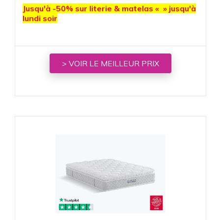
Jusqu'à -50% sur literie & matelas « » jusqu'à
lundi soir
> VOIR LE MEILLEUR PRIX