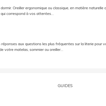
i
n dormir. Oreiller ergonomique ou classique, en matière naturelle 
ler qui correspond à vos attentes…
d
e
 réponses aux questions les plus fréquentes sur la literie pour 
o
 de votre matelas, sommier ou oreiller…
GUIDES