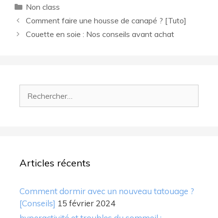
Catégories
Non class
Comment faire une housse de canapé ? [Tuto]
Couette en soie : Nos conseils avant achat
Rechercher :
Articles récents
Comment dormir avec un nouveau tatouage ?
[Conseils]
15 février 2024
hyperactivité et troubles du sommeil :