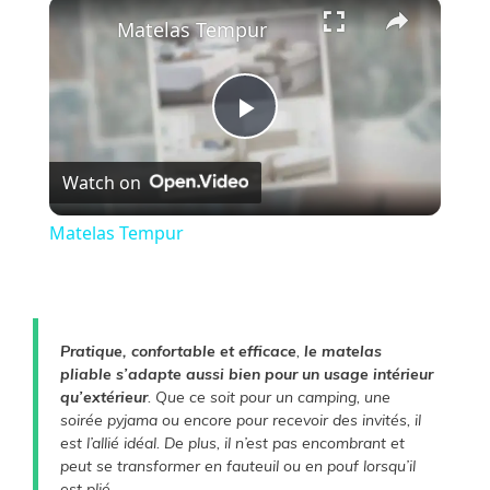
×
Play
Unmute
Fullscreen
Matelas Tempur
P
Watch on
l
Matelas Tempur
a
y
Pratique, confortable et efficace
,
le matelas
pliable s’adapte aussi bien pour un usage intérieur
V
qu’extérieur
. Que ce soit pour un camping, une
soirée pyjama ou encore pour recevoir des invités, il
est l’allié idéal. De plus, il n’est pas encombrant et
i
peut se transformer en fauteuil ou en pouf lorsqu’il
est plié.