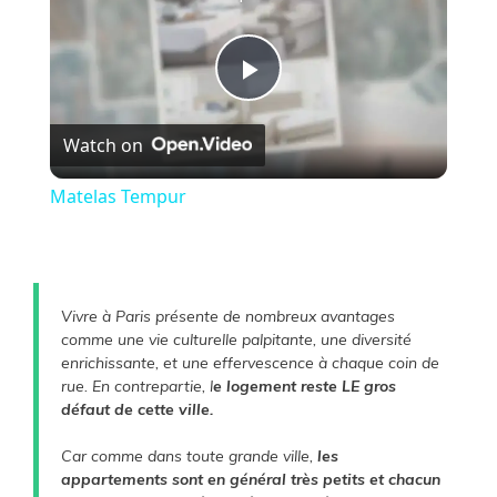
P
Watch on
l
Matelas Tempur
a
y
Vivre à Paris présente de nombreux avantages
comme une vie culturelle palpitante, une diversité
V
enrichissante, et une effervescence à chaque coin de
rue. En contrepartie, l
e logement reste LE gros
défaut de cette ville.
i
Car comme dans toute grande ville,
les
appartements sont en général très petits et chacun