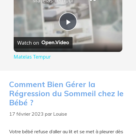
Matelas Tempur
P
Watch on
l
Matelas Tempur
a
y
Comment Bien Gérer la
Régression du Sommeil chez le
V
Bébé ?
17 février 2023
par
Louise
i
Votre bébé refuse d’aller au lit et se met à pleurer dès