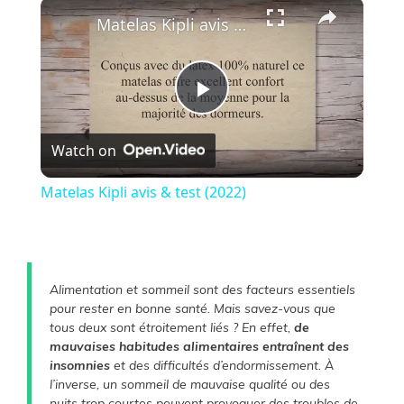
×
Play
Unmute
Fullscreen
Matelas Kipli avis & test (2022)
P
Watch on
l
Matelas Kipli avis & test (2022)
a
y
Alimentation et sommeil sont des facteurs essentiels
pour rester en bonne santé. Mais savez-vous que
V
tous deux sont étroitement liés ? En effet,
de
mauvaises habitudes alimentaires entraînent des
insomnies
et des difficultés d’endormissement. À
i
l’inverse, un sommeil de mauvaise qualité ou des
nuits trop courtes peuvent provoquer des troubles de