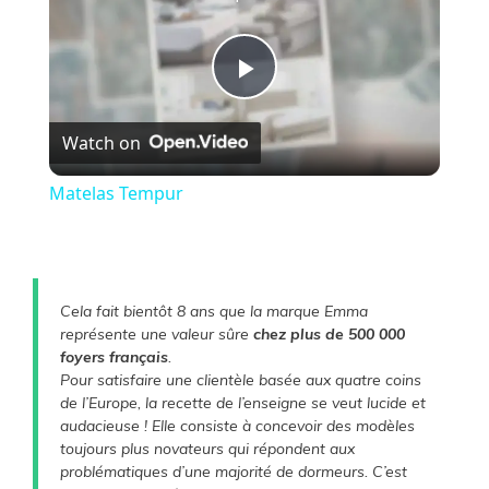
P
Watch on
l
Matelas Tempur
a
y
Cela fait bientôt 8 ans que la marque Emma
représente une valeur sûre
chez plus de 500 000
V
foyers français
.
Pour satisfaire une clientèle basée aux quatre coins
de l’Europe, la recette de l’enseigne se veut lucide et
i
audacieuse ! Elle consiste à concevoir des modèles
toujours plus novateurs qui répondent aux
problématiques d’une majorité de dormeurs. C’est