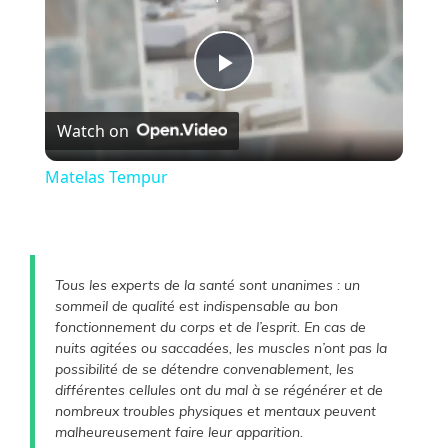
P
Watch on
l
Matelas Tempur
a
y
Tous les experts de la santé sont unanimes : un
sommeil de qualité est indispensable au bon
V
fonctionnement du corps et de l’esprit. En cas de
nuits agitées ou saccadées, les muscles n’ont pas la
possibilité de se détendre convenablement, les
i
différentes cellules ont du mal à se régénérer et de
nombreux troubles physiques et mentaux peuvent
malheureusement faire leur apparition.