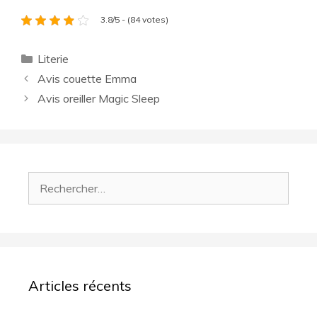
3.8/5 - (84 votes)
Catégories
Literie
Avis couette Emma
Avis oreiller Magic Sleep
Rechercher :
Articles récents