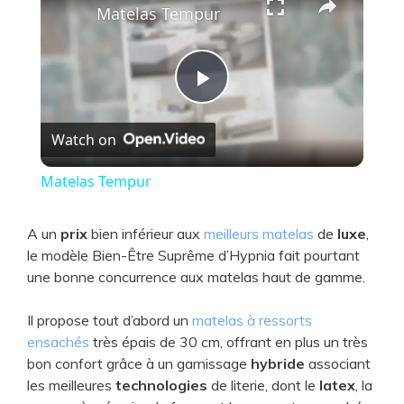
Matelas Tempur
P
Watch on
l
Matelas Tempur
a
A un
prix
bien inférieur aux
meilleurs matelas
de
luxe
,
le modèle Bien-Être Suprême d’Hypnia fait pourtant
y
une bonne concurrence aux matelas haut de gamme.
V
Il propose tout d’abord un
matelas à ressorts
ensachés
très épais de 30 cm, offrant en plus un très
bon confort grâce à un garnissage
hybride
associant
i
les meilleures
technologies
de literie, dont le
latex
, la