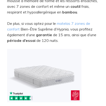
mousse à mémoire de forme et les ressorts ensachés,
d
avec 7 zones de confort et même un
coutil
frais,
respirant et hypoallergénique en
bambou
.
e
De plus, si vous optez pour le
matelas 7 zones de
confort
Bien-Être Suprême d’Hypnia, vous profitez
o
également d’une
garantie
de 15 ans, ainsi que d’une
période d’essai
de 120 nuits.