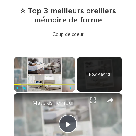
⭐ Top 3 meilleurs oreillers
mémoire de forme
Coup de coeur
×
Now Playing
×
Play
Unmute
Fullscreen
Matelas Tempur
P