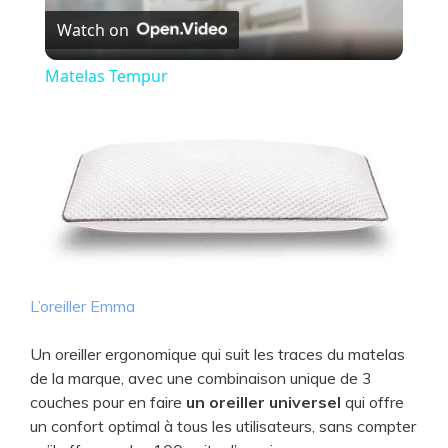
Watch on
l
Matelas Tempur
a
y
V
i
L’oreiller Emma
d
Un oreiller ergonomique qui suit les traces du matelas
de la marque, avec une combinaison unique de 3
e
couches pour en faire
un oreiller universel
qui offre
un confort optimal à tous les utilisateurs, sans compter