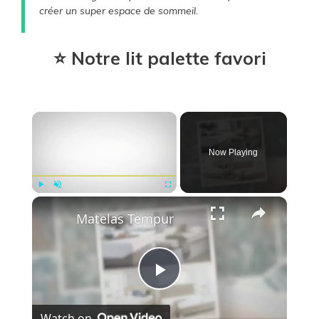
créer un super espace de sommeil.
⭐ Notre lit palette favori
×
Now Playing
×
Play
Unmute
Fullscreen
Matelas Tempur
P
Watch on