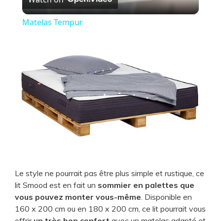
l
Matelas Tempur
a
y
V
i
d
​Le style ne pourrait pas être plus simple et rustique, ce
e
lit Smood est en fait un
sommier en palettes que
vous pouvez monter vous-même
. Disponible en
160 x 200 cm ou en 180 x 200 cm, ce lit pourrait vous
o
offrir
un très bon confort
avec un matelas adapté et