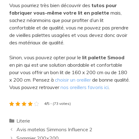
​Vous pourriez très bien découvrir des
tutos pour
fabriquer vous-même votre lit en palette
mais,
sachez néanmoins que pour profiter d’un lit
confortable et de qualité, vous ne pouvez pas prendre
de vieilles palettes usagées et vous devez donc avoir
des matériaux de qualité.
Sinon, vous pouvez opter pour le
lit palette Smood
en pin qui est une solution abordable et confortable
pour vous offrir un bon lit de 160 x 200 cm ou de 180
x 200 cm. Pensez à
choisir un oreiller
de bonne qualité.
Vous pouvez retrouver
nos oreillers favoris ici
.
4/5 - (73 votes)
Catégories
Literie
Avis matelas Simmons Influence 2
Sommier 200×200