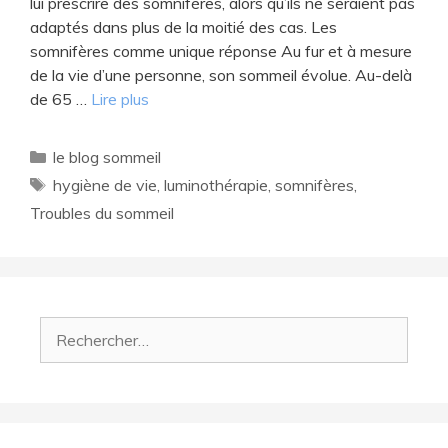
lui prescrire des somnifères, alors qu’ils ne seraient pas
adaptés dans plus de la moitié des cas. Les
somnifères comme unique réponse Au fur et à mesure
de la vie d’une personne, son sommeil évolue. Au-delà
de 65 …
Lire plus
Catégories
le blog sommeil
Étiquettes
hygiène de vie
,
luminothérapie
,
somnifères
,
Troubles du sommeil
Rechercher :