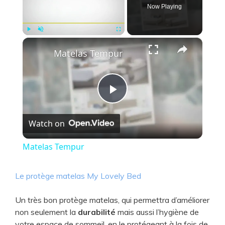
Now Playing
×
Play
Unmute
Fullscreen
Matelas Tempur
P
Watch on
l
Matelas Tempur
a
Le protège matelas My Lovely Bed
y
Un très bon protège matelas, qui permettra d’améliorer
non seulement la
durabilité
mais aussi l’hygiène de
V
votre espace de sommeil, en le protégeant à la fois de