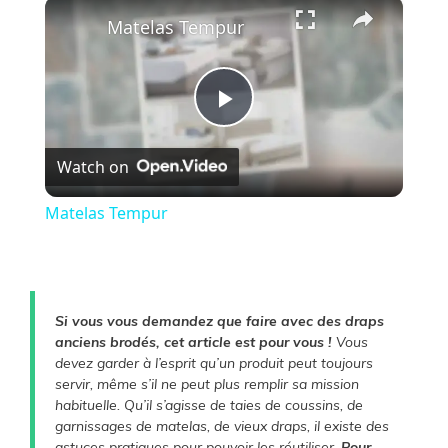
×
Play
Unmute
Fullscreen
Matelas Tempur
P
Watch on
l
Matelas Tempur
a
y
Si vous vous demandez que faire avec des draps
anciens brodés, cet article est pour vous !
Vous
V
devez garder à l’esprit qu’un produit peut toujours
servir, même s’il ne peut plus remplir sa mission
habituelle. Qu’il s’agisse de taies de coussins, de
i
garnissages de matelas, de vieux draps, il existe des
astuces pratiques pour pouvoir les réutiliser.
Pour