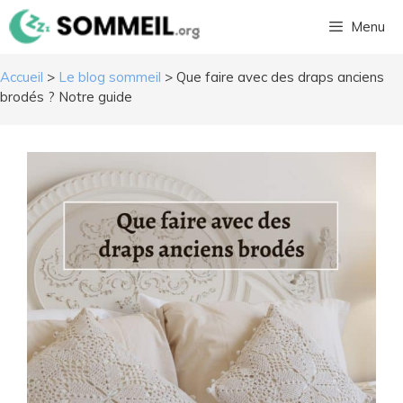
Aller
Menu
au
contenu
Accueil
>
Le blog sommeil
>
Que faire avec des draps anciens
brodés ? Notre guide