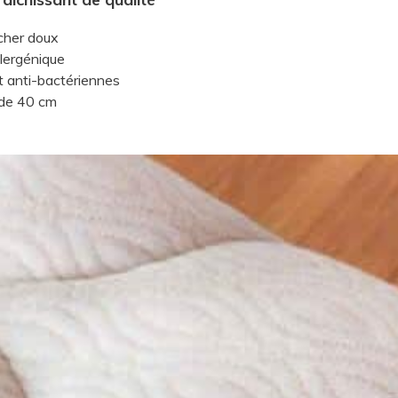
ucher doux
llergénique
et anti-bactériennes
t de 40 cm