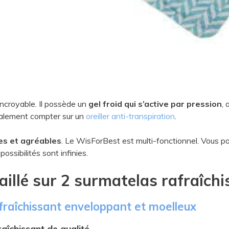
ncroyable. Il possède un
gel froid qui s’active par pression
,
galement compter sur un
oreiller anti-transpiration
.
hes et agréables
. Le WisForBest est multi-fonctionnel. Vous pou
ossibilités sont infinies.
aillé sur 2 surmatelas rafraîch
afraîchissant enveloppant et moelleux
aîchissant de qualité