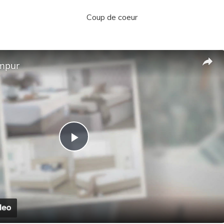
Coup de coeur
mpur
P
l
a