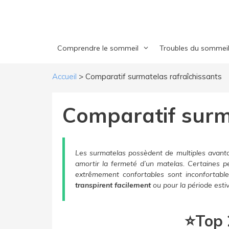
Aller
au
contenu
Comprendre le sommeil
Troubles du sommei
Accueil
>
Comparatif surmatelas rafraîchissants
​Comparatif surm
Les surmatelas possèdent de multiples avantage
amortir la fermeté d’un matelas. Certaines 
extrêmement confortables sont inconfortables
transpirent facilement
ou pour la période estiv
⭐Top 