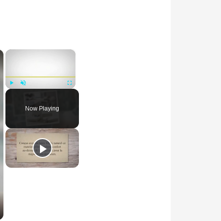
×
×
Play
Unmute
Fullscreen
Now Playing