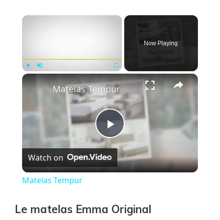
×
Now Playing
×
Play
Unmute
Fullscreen
Matelas Tempur
P
Watch on
l
Matelas Tempur
a
Le matelas Emma Original