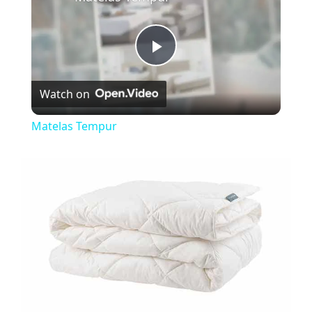
P
Watch on
l
Matelas Tempur
a
y
V
i