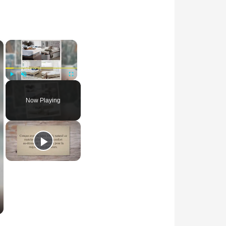
×
×
Play
Unmute
Fullscreen
Now Playing