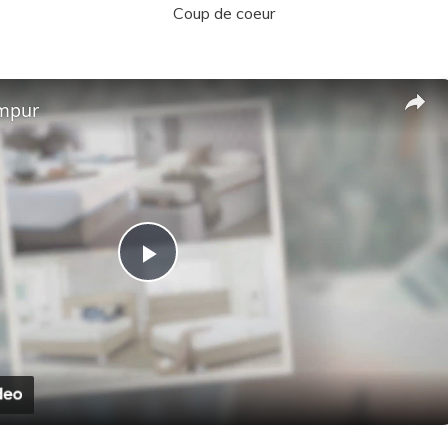
Coup de coeur
mpur
P
l
a