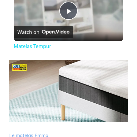
P
Watch on
l
Matelas Tempur
a
y
V
i
d
Le matelas Emma